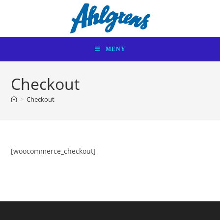
Hoppa
till
innehållet
MENY
Checkout
>
Checkout
[woocommerce_checkout]